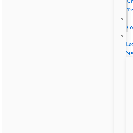
Un
15
Co
Le
Sp