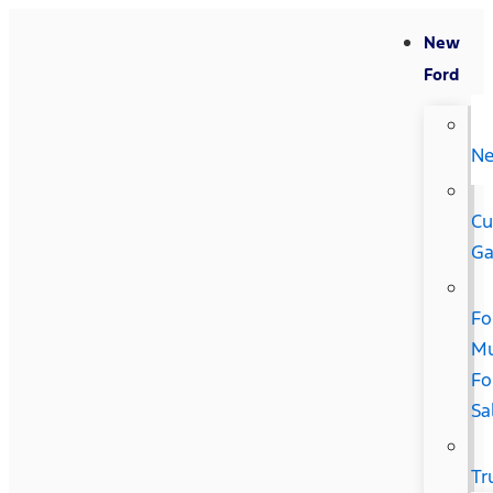
New
Ford
N
Cu
Ga
Fo
Mu
Fo
Sa
Tr