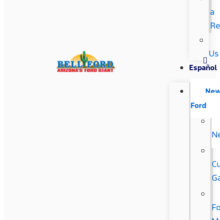
a
Re
Us
Español
Ne
Ford
N
C
G
F