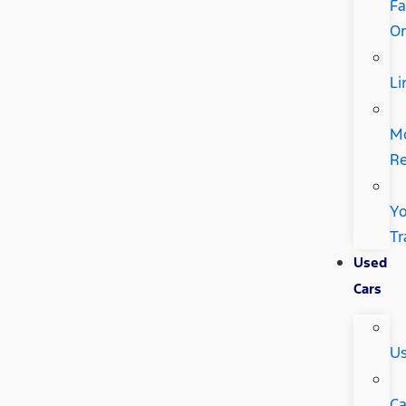
Fa
Or
Li
M
Re
Yo
Tr
Used
Cars
U
Ca