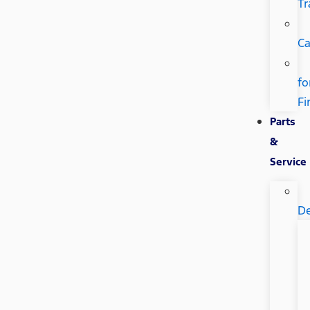
Tr
Ca
fo
Fi
Parts
&
Service
De