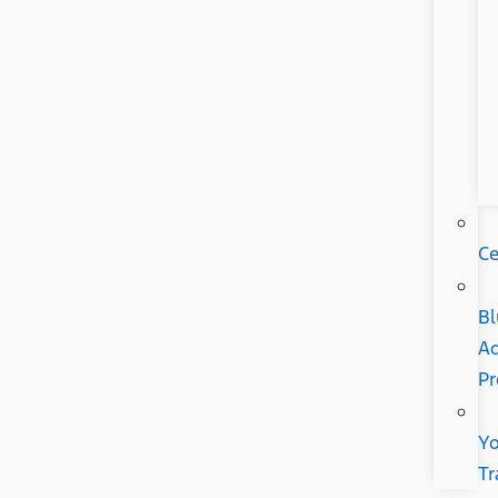
Ce
Bl
Ad
P
Yo
Tr