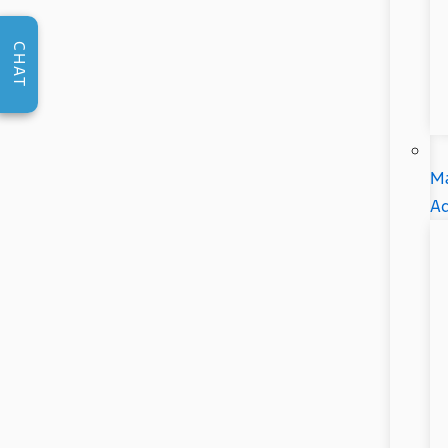
CHAT
Ma
Ad