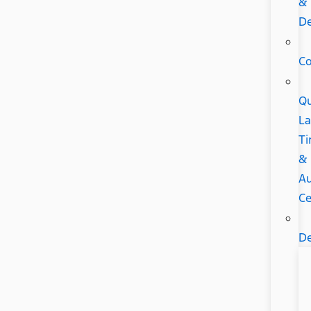
&
De
C
Qu
L
Ti
&
A
Ce
De