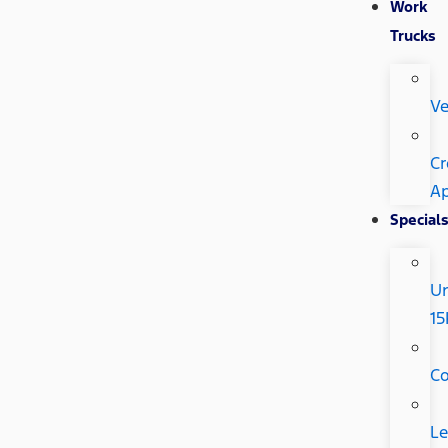
Work
Trucks
Ve
Cr
Ap
Special
U
15
C
Le