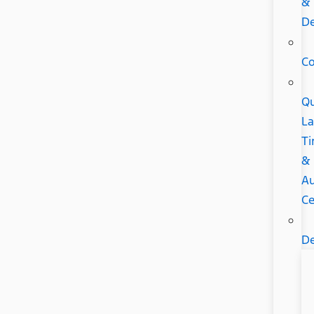
&
De
C
Qu
L
Ti
&
A
Ce
De