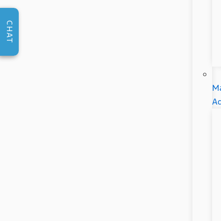
CHAT
Ma
Ad