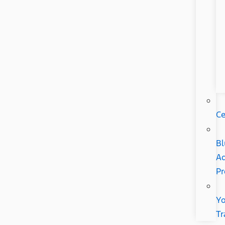
Ce
Bl
Ad
P
Yo
Tr