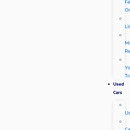
Fa
Or
Li
M
Re
Yo
Tr
Used
Cars
U
Ca