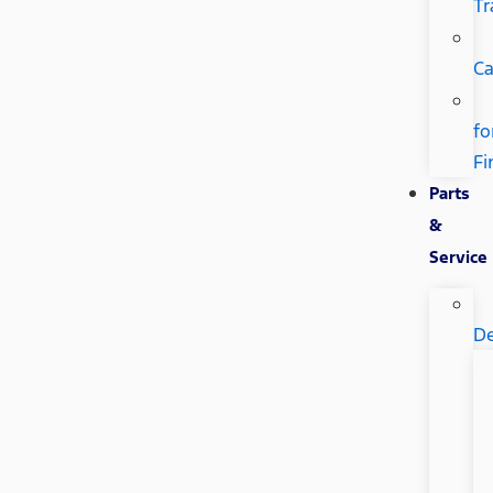
Tr
Ca
fo
Fi
Parts
&
Service
De