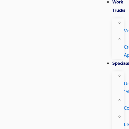
Work
Trucks
Ve
Cr
Ap
Special
U
15
C
Le