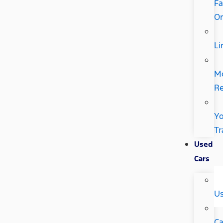
Fa
Or
Li
M
Re
Yo
Tr
Used
Cars
U
Ca