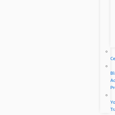
Ce
Bl
Ad
P
Yo
Tr