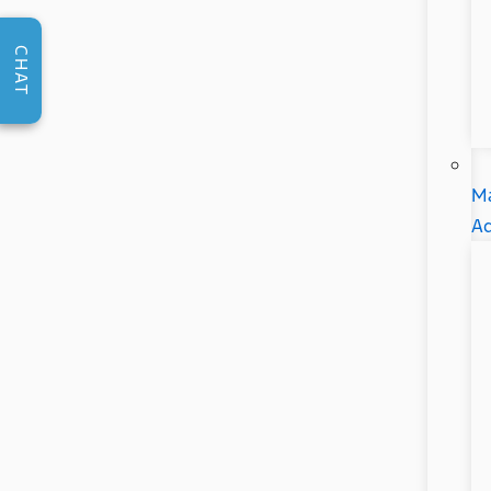
CHAT
Ma
Ad