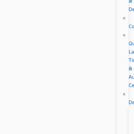
&
De
C
Qu
L
Ti
&
A
Ce
De