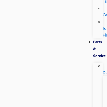
Tr
Ca
fo
Fi
Parts
&
Service
De