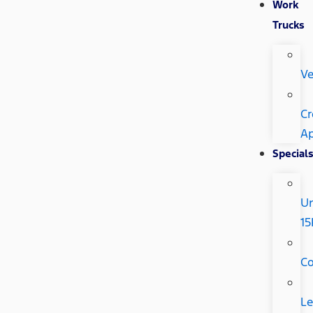
Work
Trucks
Ve
Cr
Ap
Special
U
15
C
Le