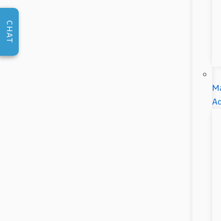
CHAT
Ma
Ad