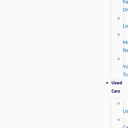
Fa
Or
Li
M
Re
Yo
Tr
Used
Cars
U
Ca