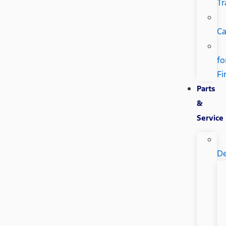
Tr
Ca
fo
Fi
Parts
&
Service
De