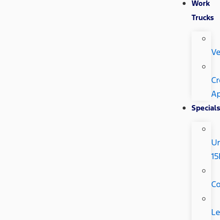
Work
Trucks
Ve
Cr
Ap
Special
U
15
C
Le