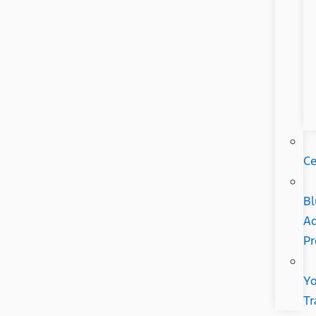
Ce
Bl
Ad
P
Yo
Tr