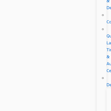
&
De
C
Qu
L
Ti
&
A
Ce
De